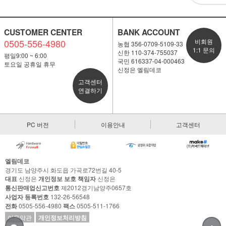
CUSTOMER CENTER
BANK ACCOUNT
0505-556-4980
비회원
농협 356-0709-5109-33
1:1 문의
신한 110-374-755037
평일9:00 ~ 6:00
국민 616337-04-000463
토요일 공휴일 휴무
신정은 엘림데코
고객센터
연결하기
PC 버전
이용안내
고객센터
엘림데코
경기도 남양주시 화도읍 가곡로72번길 40-5
대표
신정은
개인정보 보호 책임자
신정은
통신판매업신고번호
제2012경기남양주0657호
사업자 등록번호
132-26-56548
전화
0505-556-4980
팩스
0505-511-1766
이용약관
개인정보처리방침