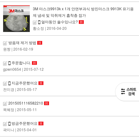
3M 마스크9913k x 1개 안면부과식 방진마스크 9913K 유기용
제 냄새 및 악취제거 흡착층 접가
얼마동안 쓸수있나요?
H
황소정
| 2016-04-20
방음재 제거 방법
H
원짱
| 2016-02-19
주문합니다.
H
gpwn0654
| 2015-07-12
지금주문했어요
H
전미경
| 2015-05-17
2015051116582210
H
목혜정
| 2015-05-11
방금주문했어요
H
곽미나
| 2015-04-01