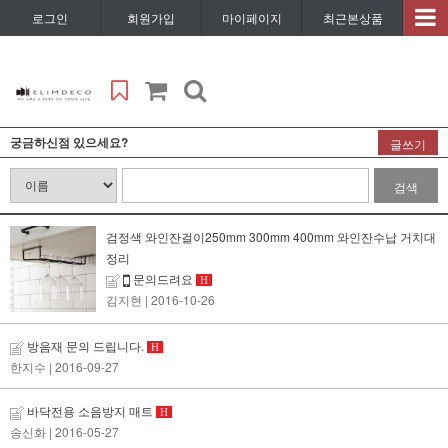
로그인
회원가입
마이페이지
최근본상품
궁금하신점 있으세요?
글쓰기
검색
검정색 와인잔걸이250mm 300mm 400mm 와인잔수납 거치대
정리
문의드려요
H
김지현
| 2016-10-26
방음재 문의 드립니다.
H
한지수
| 2016-09-27
바닥전용 소음방지 매트
H
송신화
| 2016-05-27