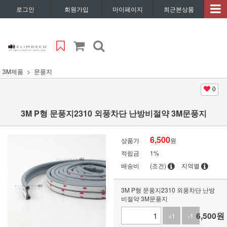
로그인
회원가입
마이페이지
최근본상품
3M제품
문풍지
0
3M P형 문풍지2310 외풍차단 난방비절약 3M문풍지
6,500
상품가
원
적립금
1%
배송비
(조건)
지역별
3M P형 문풍지2310 외풍차단 난방
비절약 3M문풍지
6,500
원
+1
-1