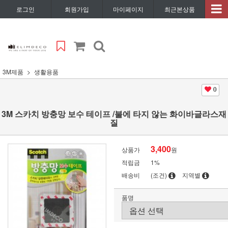
로그인
회원가입
마이페이지
최근본상품
3M제품
생활용품
0
3M 스카치 방충망 보수 테이프 /불에 타지 않는 화이바글라스재
질
3,400
상품가
원
적립금
1%
배송비
(조건)
지역별
품명