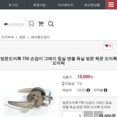
로그인
회원가입
마이페이지
최근본상품
도어부속
방문
레버형손잡이
0
방문도어록 750 손잡이 그레이 침실 엔젤 욕실 방문 목문 도어록
도어락
15,000
상품가
원
적립금
1%
배송비
(조건)
지역별
방문도어록 750 손잡이 그레이 침실
엔젤 욕실 방문 목문 도어록 도어락
15,000
원
+1
-1